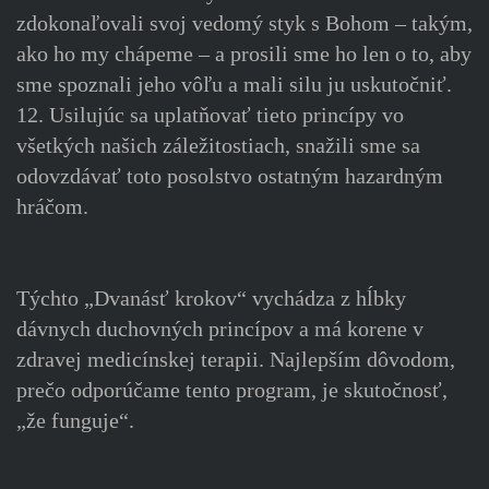
zdokonaľovali svoj vedomý styk s Bohom – takým,
ako ho my chápeme – a prosili sme ho len o to, aby
sme spoznali jeho vôľu a mali silu ju uskutočniť.
12. Usilujúc sa uplatňovať tieto princípy vo
všetkých našich záležitostiach, snažili sme sa
odovzdávať toto posolstvo ostatným hazardným
hráčom.
Týchto „Dvanásť krokov“ vychádza z hĺbky
dávnych duchovných princípov a má korene v
zdravej medicínskej terapii. Najlepším dôvodom,
prečo odporúčame tento program, je skutočnosť,
„že funguje“.