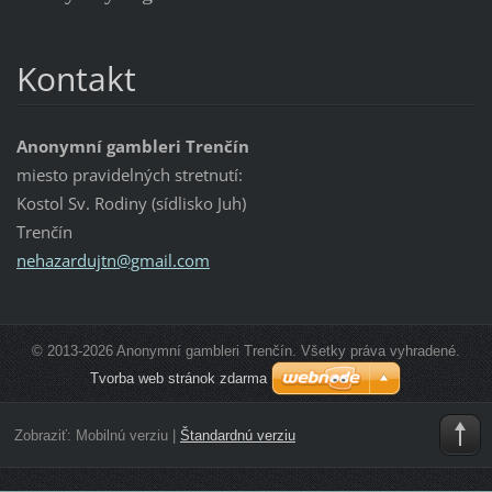
Kontakt
Anonymní gambleri Trenčín
miesto pravidelných stretnutí:
Kostol Sv. Rodiny (sídlisko Juh)
Trenčín
nehazard
ujtn@gma
il.com
© 2013-2026 Anonymní gambleri Trenčín. Všetky práva vyhradené.
Tvorba web stránok zdarma
Zobraziť:
Mobilnú verziu
|
Štandardnú verziu