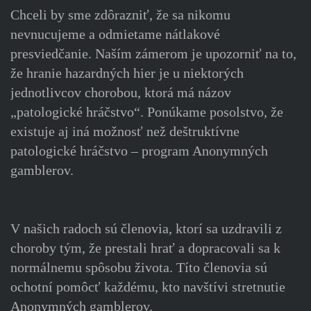
Chceli by sme zdôrazniť, že sa nikomu
nevnucujeme a odmietame nátlakové
presviedčanie. Naším zámerom je upozorniť na to,
že hranie hazardných hier je u niektorých
jednotlivcov chorobou, ktorá má názov
„patologické hráčstvo“. Ponúkame posolstvo, že
existuje aj iná možnosť než deštruktívne
patologické hráčstvo – program Anonymných
gamblerov.
V našich radoch sú členovia, ktorí sa uzdravili z
choroby tým, že prestali hrať a dopracovali sa k
normálnemu spôsobu života. Títo členovia sú
ochotní pomôcť každému, kto navštívi stretnutie
Anonymných gamblerov.