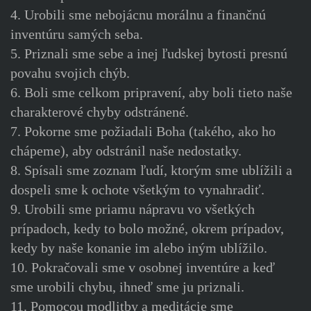
4. Urobili sme nebojácnu morálnu a finančnú
inventúru samých seba.
5. Priznali sme sebe a inej ľudskej bytosti presnú
povahu svojich chýb.
6. Boli sme celkom pripravení, aby boli tieto naše
charakterové chyby odstránené.
7. Pokorne sme požiadali Boha (takého, ako ho
chápeme), aby odstránil naše nedostatky.
8. Spísali sme zoznam ľudí, ktorým sme ublížili a
dospeli sme k ochote všetkým to vynahradiť.
9. Urobili sme priamu nápravu vo všetkých
prípadoch, kedy to bolo možné, okrem prípadov,
kedy by naše konanie im alebo iným ublížilo.
10. Pokračovali sme v osobnej inventúre a keď
sme urobili chybu, ihneď sme ju priznali.
11. Pomocou modlitby a meditácie sme