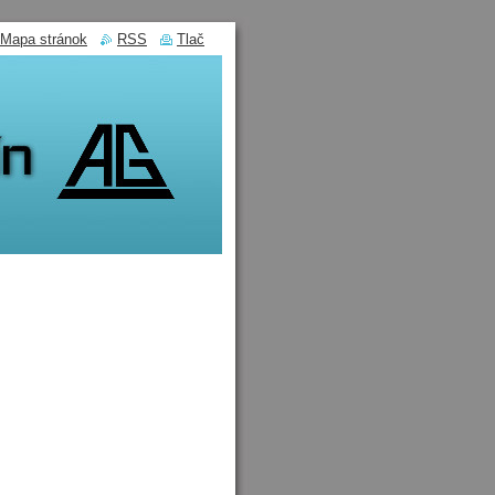
Mapa stránok
RSS
Tlač